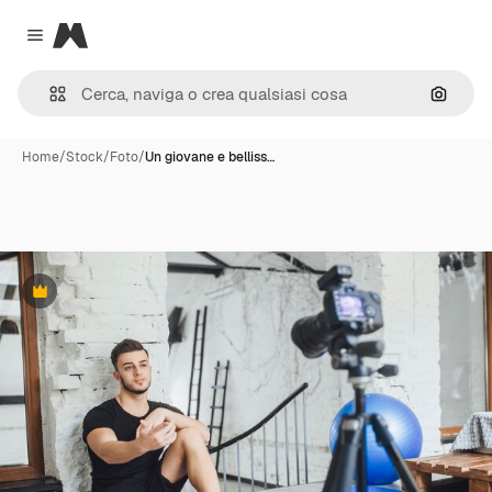
Magnific
Close menu
Cerca 
Home
/
Stock
/
Foto
/
Un giovane e belliss…
Premium