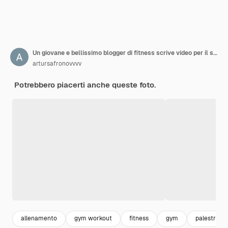
Un giovane e bellissimo blogger di fitness scrive video per il suo blog e racconta le regole base durante un allenamento, in una stanza in stile loft
artursafronovvvv
Potrebbero piacerti anche queste foto.
allenamento
gym workout
fitness
gym
palestrato