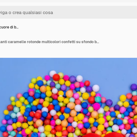
cuore di b…
Un grande cuore di brillanti caramelle rotonde multicolori confetti su sfondo blu Caramelle di zucchero Una vacanza divertente