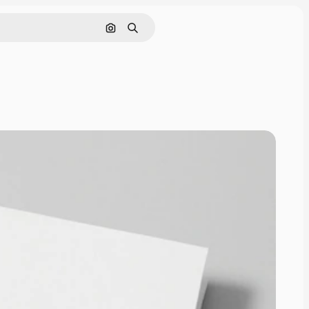
Cerca per immagine
Ricerca