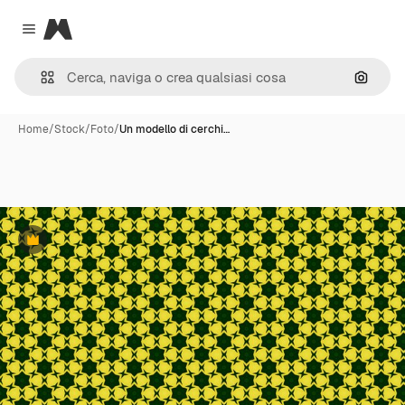
Magnific
Close menu
Cerca 
Home
/
Stock
/
Foto
/
Un modello di cerchi…
Premium