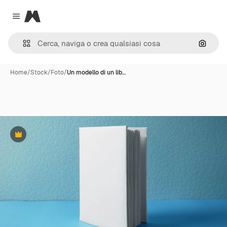
Magnific
Close menu
Cerca 
Home
/
Stock
/
Foto
/
Un modello di un lib…
Premium