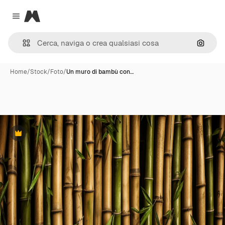
Magnific
Close menu
Cerca 
Home
/
Stock
/
Foto
/
Un muro di bambù con…
Premium