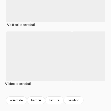
Vettori correlati
Video correlati
Premium
Premium
Premium
Premium
orientale
bambu
texture
bamboo