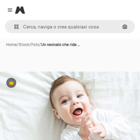
Magnific
Close menu
Cerca 
Home
/
Stock
/
Foto
/
Un neonato che ride …
Premium