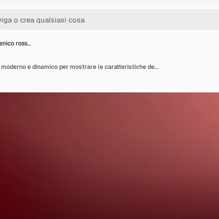
enico ross…
Un palcoscenico rosso moderno e dinamico per mostrare le caratteristiche del tuo prodotto