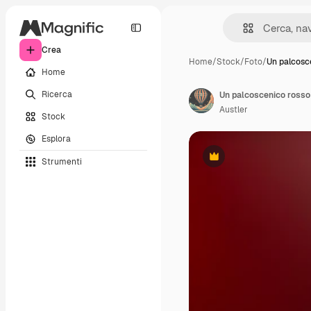
Crea
Home
/
Stock
/
Foto
/
Un palcosc
Home
Ricerca
Austler
Stock
Esplora
Strumenti
Premium