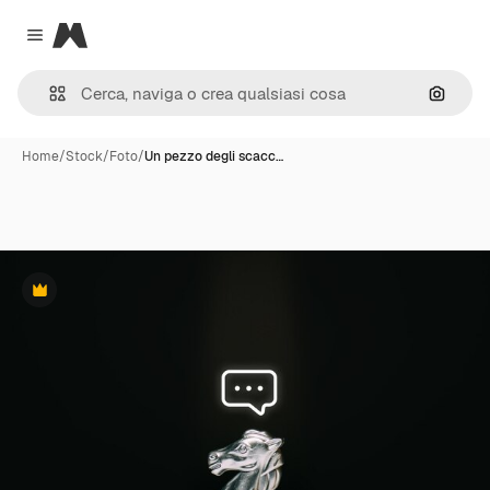
Magnific
Close menu
Cerca 
Home
/
Stock
/
Foto
/
Un pezzo degli scacc…
Premium