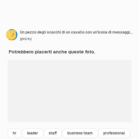
Un pezzo degli scacchi di un cavallo con un'icona di messaggio sopra Concetto di comunicazione e risorse umane
gesrey
Potrebbero piacerti anche queste foto.
hr
leader
staff
business team
professional
c