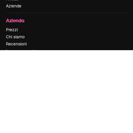
Aziende
Azienda
Prezzi
Chi siamo
Recensioni
Lavora con noi
Cerca tendenze
Blog
Eventi
Slidesgo
Vendi i tuoi contenuti
Sala stampa
Cerchi magnific.ai
Contattaci
Assistenza clienti
Instagram