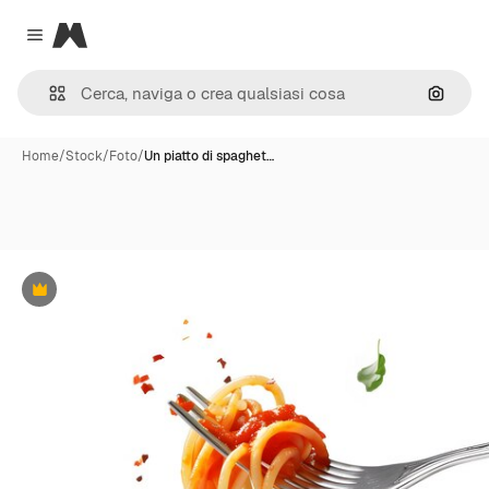
Magnific
Close menu
Cerca 
Home
/
Stock
/
Foto
/
Un piatto di spaghet…
Premium