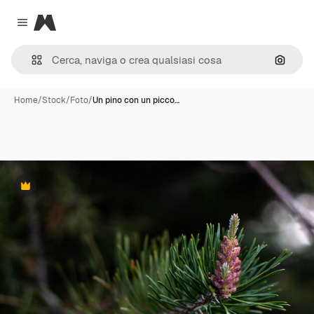
Magnific
Close menu
Cerca 
Home
/
Stock
/
Foto
/
Un pino con un picco…
Premium