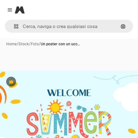
Magnific
Close menu
Cerca 
Home
/
Stock
/
Foto
/
Un poster con un ucc…
Premium