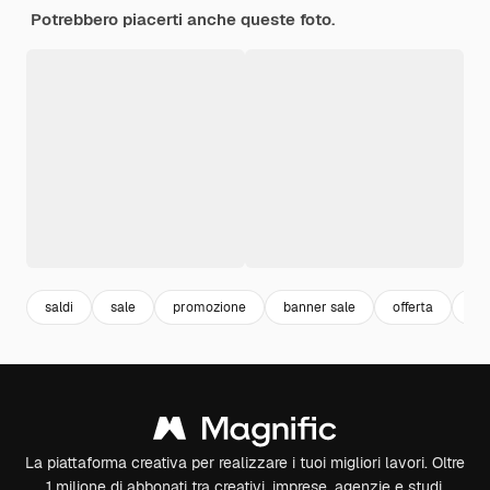
Potrebbero piacerti anche queste foto.
saldi
sale
promozione
banner sale
offerta
off
La piattaforma creativa per realizzare i tuoi migliori lavori. Oltre
1 milione di abbonati tra creativi, imprese, agenzie e studi.