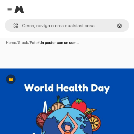
Magnific
Close menu
Cerca 
Home
/
Stock
/
Foto
/
Un poster con un uom…
Premium