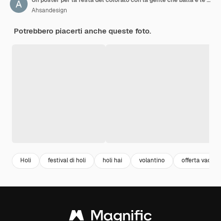
Ahsandesign
Potrebbero piacerti anche queste foto.
Holi
festival di holi
holi hai
volantino
offerta vacan