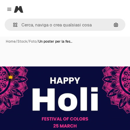
Magnific
Close menu
Cerca 
Home
/
Stock
/
Foto
/
Un poster per la fes…
Premium