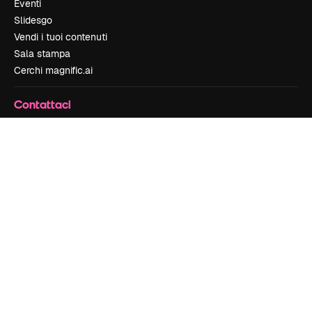
Eventi
Slidesgo
Vendi i tuoi contenuti
Sala stampa
Cerchi magnific.ai
Contattaci
Assistenza clienti
Instagram
YouTube
LinkedIn
TikTok
Discord
X
Reddit
Copyright © 2010-
2026
Freepik Company S.L.U.
Tutti i diritti riservati
.