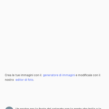
Crea le tue immagini con il
generatore di immagini
e modificale con il
nostro
editor di foto
.
Un poster per la festa del colorato con la gente che balla e le parole Holi