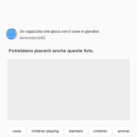
Un ragazzino che gioca con il cane in giardino
benevolente82
Potrebbero piacerti anche queste foto.
cane
children playing
bambini
children
animali do