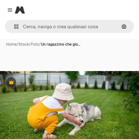
Magnific
Close menu
Cerca 
Home
/
Stock
/
Foto
/
Un ragazzino che gio…
Premium