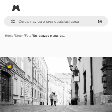
Magnific
Close menu
Cerca 
Home
/
Stock
/
Foto
/
Un ragazzo e una rag…
Premium