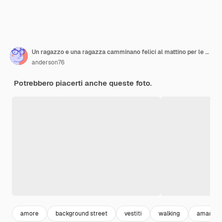
Un ragazzo e una ragazza camminano felici al mattino per le strade vuote della vecchia Europa
anderson76
Potrebbero piacerti anche queste foto.
amore
background street
vestiti
walking
amanti