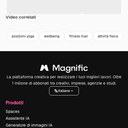
Video correlati
Premium
Premium
Premium
Premium
posizioni yoga
wellbeing
fitness man
attività fisica
La piattaforma creativa per realizzare i tuoi migliori lavori. Oltre
1 milione di abbonati tra creativi, imprese, agenzie e studi.
Italiano
Prodotti
Spaces
Assistente IA
Generatore di immagini IA