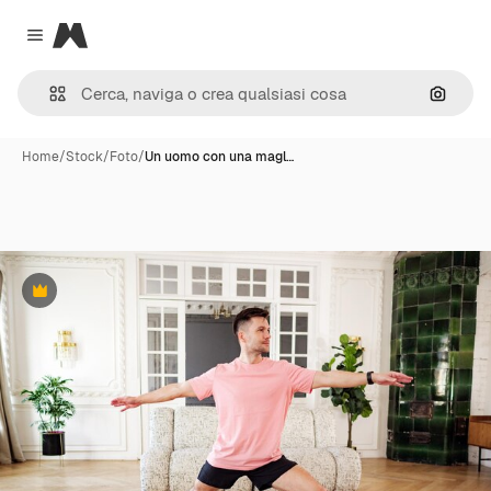
Magnific
Close menu
Cerca 
Home
/
Stock
/
Foto
/
Un uomo con una magl…
Premium