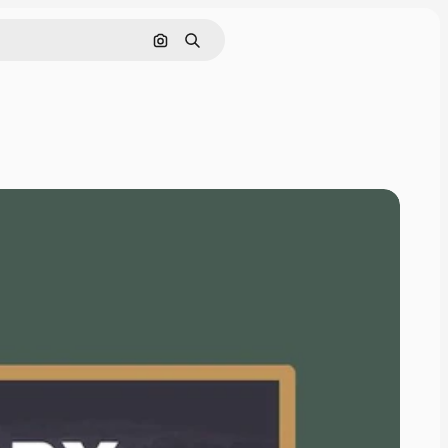
Cerca per immagine
Ricerca