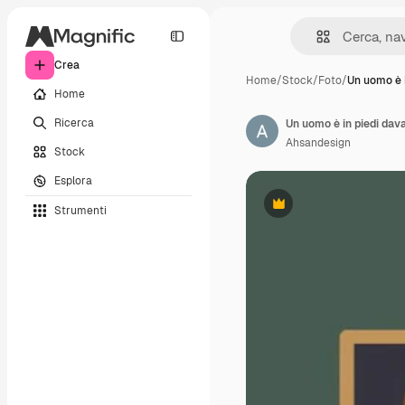
Crea
Home
/
Stock
/
Foto
/
Un uomo è i
Home
Ricerca
Un uomo è in piedi dava
Ahsandesign
Stock
Esplora
Strumenti
Premium