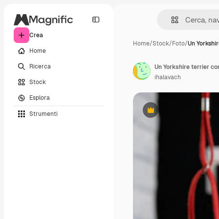
Crea
Home
/
Stock
/
Foto
/
Un Yorkshir
Home
Ricerca
Un Yorkshire terrier co
ihalavach
Stock
Esplora
Strumenti
Premium