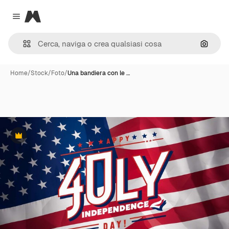
Magnific
Close menu
Cerca 
Home
/
Stock
/
Foto
/
Una bandiera con le …
Premium