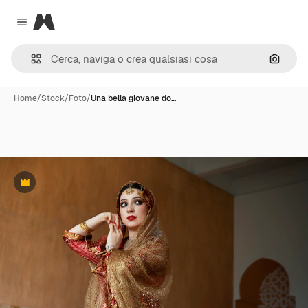
Magnific
Close menu
Cerca 
Home
/
Stock
/
Foto
/
Una bella giovane do…
Premium