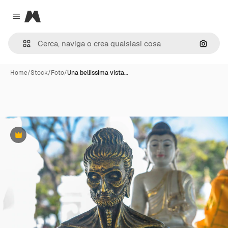
Magnific
Close menu
Cerca 
Home
/
Stock
/
Foto
/
Una bellissima vista…
Premium