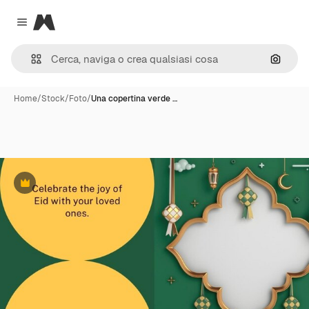
Magnific
Close menu
Cerca 
Home
/
Stock
/
Foto
/
Una copertina verde …
Premium