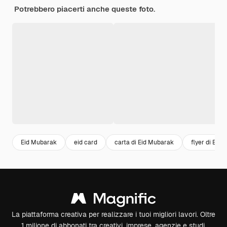
Potrebbero piacerti anche queste foto.
Eid Mubarak
eid card
carta di Eid Mubarak
flyer di Eid
La piattaforma creativa per realizzare i tuoi migliori lavori. Oltre
1 milione di abbonati tra creativi, imprese, agenzie e studi.