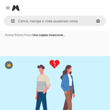
Magnific
Close menu
Cerca 
Home
/
Stock
/
Foto
/
Una coppia innamorat…
Premium