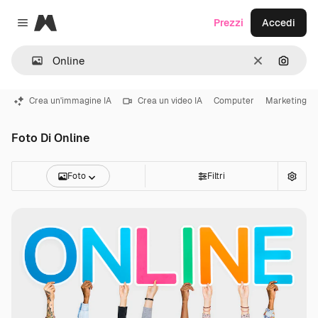
Magnific
Prezzi
Accedi
Close menu
Cancella
Cerca 
Crea un'immagine IA
Crea un video IA
Computer
Marketing
Foto Di Online
Foto
Filtri