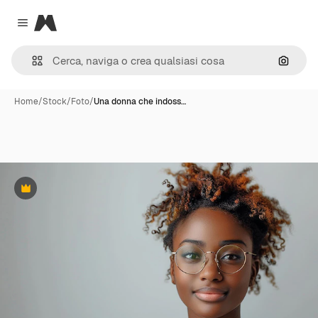
Magnific
Close menu
Cerca 
Home
/
Stock
/
Foto
/
Una donna che indoss…
Premium