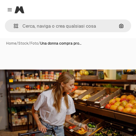
Magnific
Close menu
Cerca 
Home
/
Stock
/
Foto
/
Una donna compra pro…
Premium