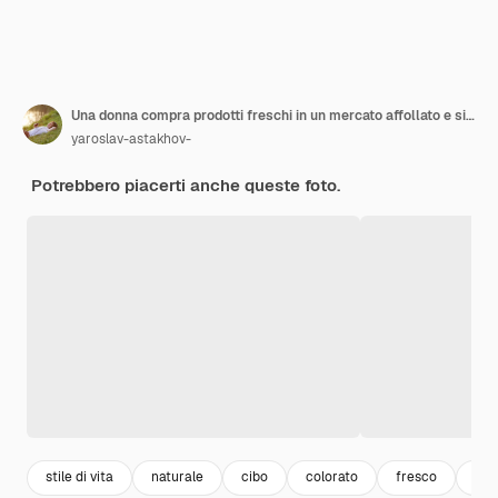
Una donna compra prodotti freschi in un mercato affollato e si impegna con la sua comunità
yaroslav-astakhov-
Potrebbero piacerti anche queste foto.
stile di vita
naturale
cibo
colorato
fresco
sta