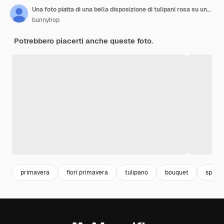
Una foto piatta di una bella disposizione di tulipani rosa su uno sfondo rosa, perfetta per uno speciale
bunnyhop
Potrebbero piacerti anche queste foto.
primavera
fiori primavera
tulipano
bouquet
spring