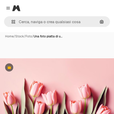
Magnific
Close menu
Cerca 
Home
/
Stock
/
Foto
/
Una foto piatta di u…
Premium