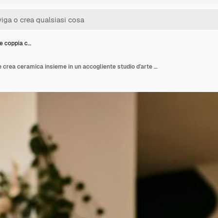
e coppia c…
Una giovane coppia che crea ceramica insieme in un accogliente studio d'arte pieno di creatività e ispirazione