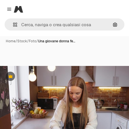
Magnific
Close menu
Cerca 
Home
/
Stock
/
Foto
/
Una giovane donna fe…
Premium