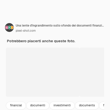
Una lente d'ingrandimento sullo sfondo dei documenti finanziari
pixel-shot.com
Potrebbero piacerti anche queste foto.
financial
documenti
investimenti
documents
fina