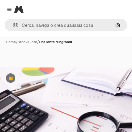
Magnific
Close menu
Cerca 
Home
/
Stock
/
Foto
/
Una lente d'ingrandi…
Premium