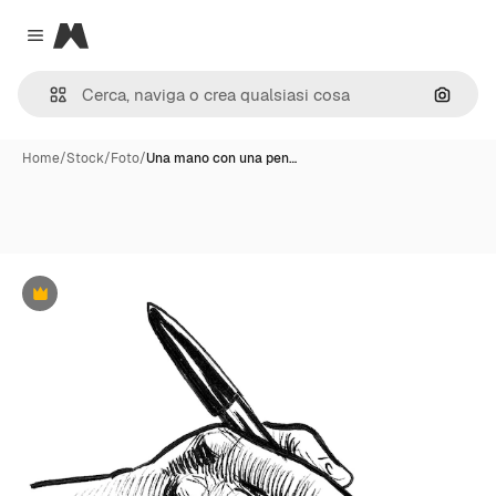
Magnific
Close menu
Cerca 
Home
/
Stock
/
Foto
/
Una mano con una pen…
Premium