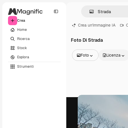
Crea
Crea un'immagine IA
C
Home
Ricerca
Foto Di Strada
Stock
Foto
Licenza
Esplora
Tutte le immagini
Strumenti
Vettori
Illustrazioni
Foto
PSD
Modelli
Mockup
Video
Clip video
Motion graphic
Modelli di video
Icone
Modelli 3D
Font