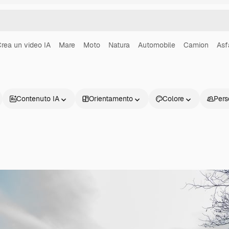
rea un video IA
Mare
Moto
Natura
Automobile
Camion
Asf
Contenuto IA
Orientamento
Colore
Pers
Prodotti
Inizia