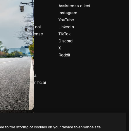
Prezzi
Assistenza clienti
Chi siamo
Instagram
Recensioni
YouTube
Lavora con noi
LinkedIn
Cerca tendenze
TikTok
Blog
Discord
Eventi
X
Slidesgo
Reddit
e
Vendi i tuoi
contenuti
Sala stampa
Cerchi magnific.ai
ree to the storing of cookies on your device to enhance site