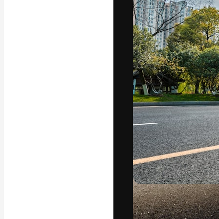
La piattaforma c
migliori lavori. 
creativi, impres
Italiano
Copyright © 2010