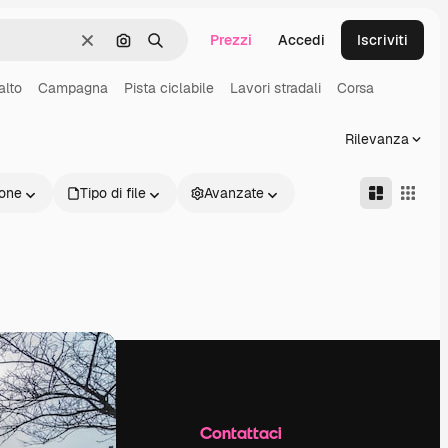
Prezzi
Accedi
Iscriviti
Cancella
Cerca per immagine
Ricerca
alto
Campagna
Pista ciclabile
Lavori stradali
Corsa
Rilevanza
one
Tipo di file
Avanzate
Azienda
Contattaci