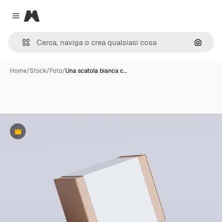
Magnific
Close menu
Cerca 
Home
/
Stock
/
Foto
/
Una scatola bianca c…
Premium