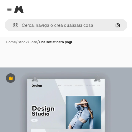
Magnific
Close menu
Cerca 
Home
/
Stock
/
Foto
/
Una sofisticata pagi…
Premium