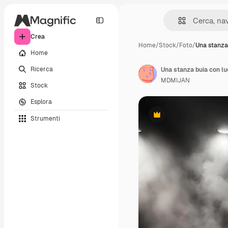
Crea
Home
/
Stock
/
Foto
/
Una stanza
Home
Ricerca
Una stanza buia con luc
MDMIJAN
Stock
Esplora
Strumenti
Premium