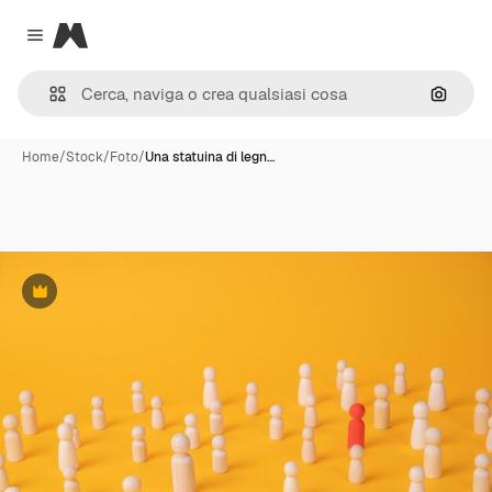
Magnific
Close menu
Cerca 
Home
/
Stock
/
Foto
/
Una statuina di legn…
Premium