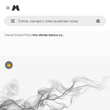
Magnific
Close menu
Cerca 
Home
/
Stock
/
Foto
/
Uno sfondo bianco co…
Premium