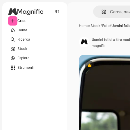
Crea
Home
/
Stock
/
Foto
/
Uomini felic
Home
Ricerca
Uomini felici a tiro med
magnific
Stock
Esplora
Strumenti
Premium