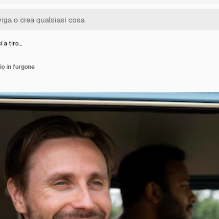
i a tiro…
io in furgone