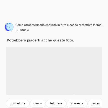
Uomo afroamericano esausto in tute e casco protettivo isolato su sfondo blu. Stanco operaio edile barbuto stanco di sonnolenza dopo una lunga giornata di lavoro.
DC Studio
Potrebbero piacerti anche queste foto.
costruttore
casco
tuttofare
sicurezza
lavoro