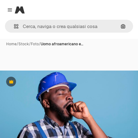
Magnific
Close menu
Cerca 
Home
/
Stock
/
Foto
/
Uomo afroamericano e…
Premium