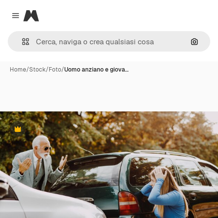
Magnific
Close menu
Cerca 
Home
/
Stock
/
Foto
/
Uomo anziano e giova…
Premium