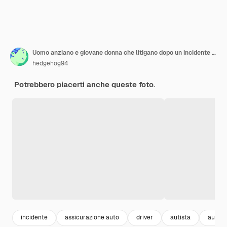
Uomo anziano e giovane donna che litigano dopo un incidente d'auto.
hedgehog94
Potrebbero piacerti anche queste foto.
incidente
assicurazione auto
driver
autista
autom