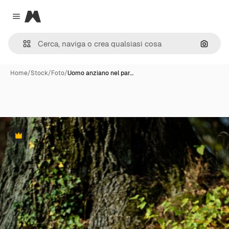
Magnific
Close menu
Cerca 
Home
/
Stock
/
Foto
/
Uomo anziano nel par…
Premium