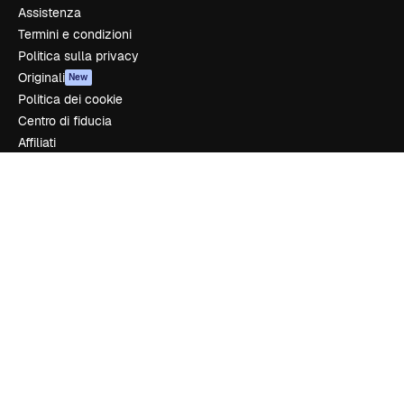
Assistenza
Termini e condizioni
Politica sulla privacy
Originali
New
Politica dei cookie
Centro di fiducia
Affiliati
Aziende
Azienda
Prezzi
Chi siamo
Recensioni
Lavora con noi
Cerca tendenze
Blog
Eventi
Slidesgo