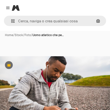
Magnific
Close menu
Cerca 
Home
/
Stock
/
Foto
/
Uomo atletico che pe…
Premium