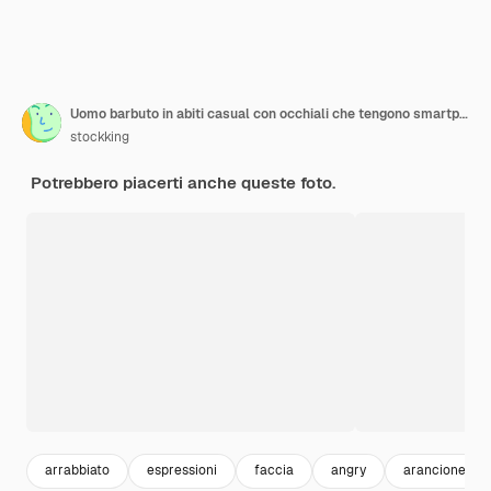
Uomo barbuto in abiti casual con occhiali che tengono smartphone guardando lo schermo con faccia arrabbiata con espressione infastidita in piedi su sfondo arancione
stockking
Potrebbero piacerti anche queste foto.
arrabbiato
espressioni
faccia
angry
arancione