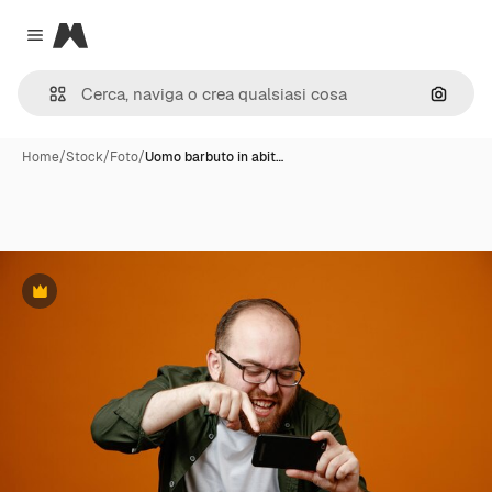
Magnific
Close menu
Cerca 
Home
/
Stock
/
Foto
/
Uomo barbuto in abit…
Premium