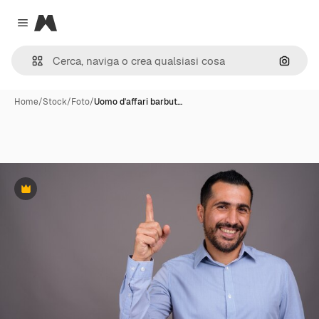
Magnific
Close menu
Cerca 
Home
/
Stock
/
Foto
/
Uomo d'affari barbut…
Premium