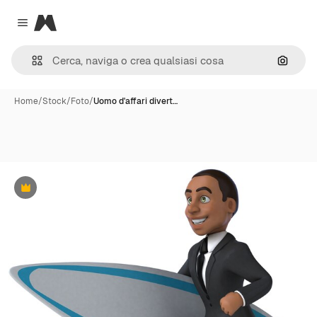
Magnific
Close menu
Cerca 
Home
/
Stock
/
Foto
/
Uomo d'affari divert…
Premium