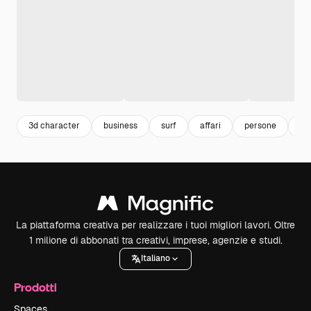
3d character
business
surf
affari
persone
pe
La piattaforma creativa per realizzare i tuoi migliori lavori. Oltre
1 milione di abbonati tra creativi, imprese, agenzie e studi.
Italiano
Prodotti
Spaces