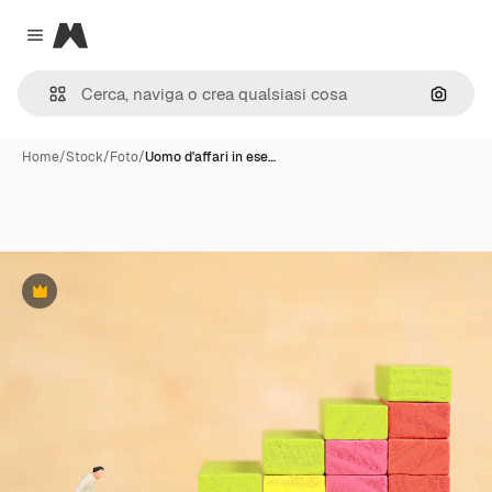
Magnific
Close menu
Cerca 
Home
/
Stock
/
Foto
/
Uomo d'affari in ese…
Premium