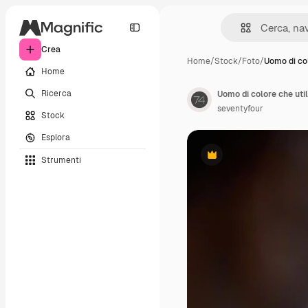
Crea
Home
/
Stock
/
Foto
/
Uomo di co
Home
Ricerca
Uomo di colore che util
seventyfour
Stock
Esplora
Strumenti
Premium