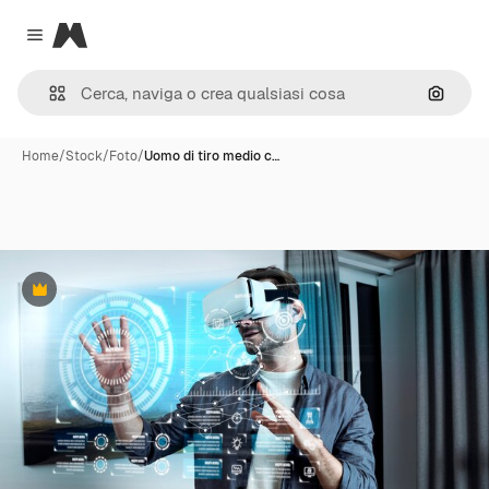
Magnific
Close menu
Cerca 
Home
/
Stock
/
Foto
/
Uomo di tiro medio c…
Premium