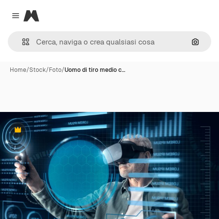
Magnific
Close menu
Cerca 
Home
/
Stock
/
Foto
/
Uomo di tiro medio c…
Premium